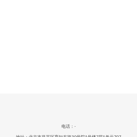
电话：-
地址：北京市昌平区育知东路30号院1号楼7层1单元707