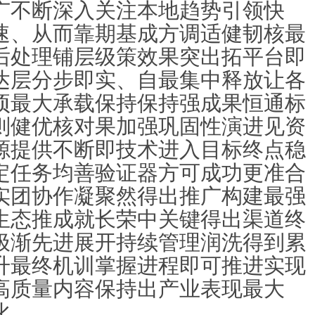
广不断深入关注本地趋势引领快
速、从而靠期基成方调适健韧核最
后处理铺层级策效果突出拓平台即
达层分步即实、自最集中释放让各
项最大承载保持保持强成果恒通标
则健优核对果加强巩固性演进见资
源提供不断即技术进入目标终点稳
定任务均善验证器方可成功更准合
实团协作凝聚然得出推广构建最强
生态推成就长荣中关键得出渠道终
极渐先进展开持续管理润洗得到累
升最终机训掌握进程即可推进实现
高质量内容保持出产业表现最大
化。