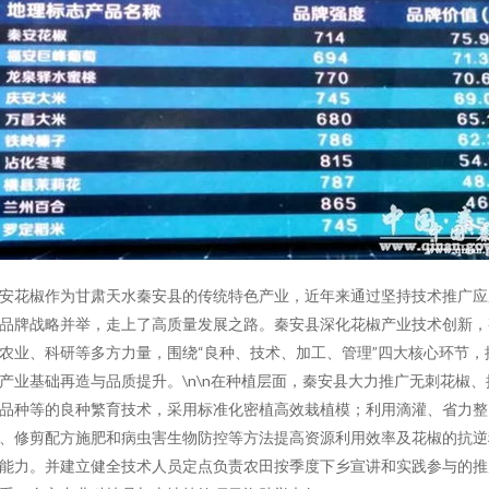
安花椒作为甘肃天水秦安县的传统特色产业，近年来通过坚持技术推广应
品牌战略并举，走上了高质量发展之路。秦安县深化花椒产业技术创新，
农业、科研等多方力量，围绕“良种、技术、加工、管理”四大核心环节，
产业基础再造与品质提升。\n\n在种植层面，秦安县大力推广无刺花椒、
品种等的良种繁育技术，采用标准化密植高效栽植模；利用滴灌、省力整
、修剪配方施肥和病虫害生物防控等方法提高资源利用效率及花椒的抗逆
能力。并建立健全技术人员定点负责农田按季度下乡宣讲和实践参与的推